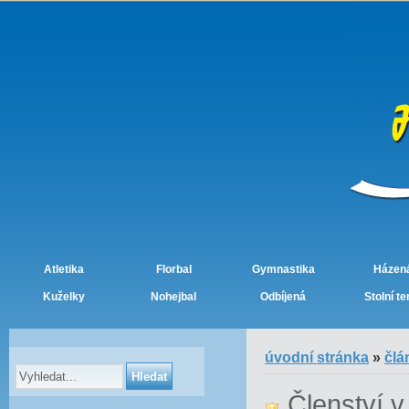
Atletika
Florbal
Gymnastika
Házen
Kuželky
Nohejbal
Odbíjená
Stolní te
úvodní stránka
»
člá
Členství v