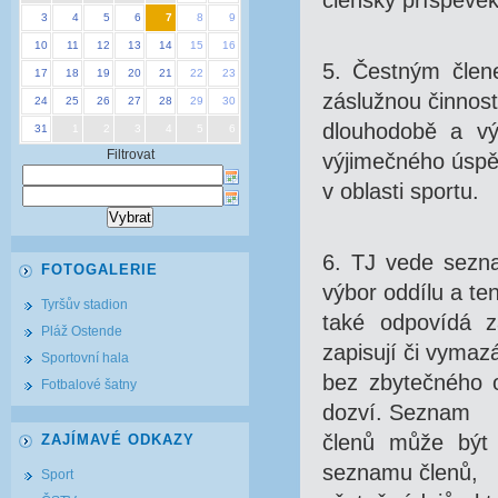
členský příspěvek
3
4
5
6
7
8
9
10
11
12
13
14
15
16
5. Čestným člen
17
18
19
20
21
22
23
záslužnou činnost
24
25
26
27
28
29
30
dlouhodobě a vý
31
1
2
3
4
5
6
Filtrovat
výjimečného úsp
v oblasti sportu.
6. TJ vede sezna
FOTOGALERIE
výbor oddílu a te
Tyršův stadion
také odpovídá z
Pláž Ostende
zapisují či vymazá
Sportovní hala
bez zbytečného o
Fotbalové šatny
dozví. Seznam
členů může být 
ZAJÍMAVÉ ODKAZY
seznamu členů,
Sport