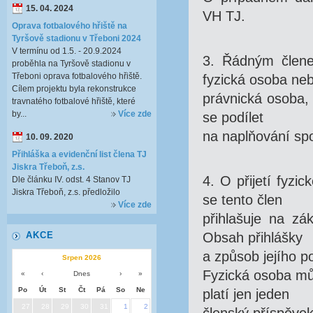
15. 04. 2024
VH TJ.
Oprava fotbalového hřiště na
Tyršově stadionu v Třeboni 2024
V termínu od 1.5. - 20.9.2024
3. Řádným člene
proběhla na Tyršově stadionu v
Třeboni oprava fotbalového hřiště.
fyzická osoba ne
Cílem projektu byla rekonstrukce
právnická osoba, 
travnatého fotbalové hřiště, které
by...
Více zde
se podílet
na naplňování spo
10. 09. 2020
Přihláška a evidenční list člena TJ
Jiskra Třeboň, z.s.
4. O přijetí fyz
Dle článku IV. odst. 4 Stanov TJ
Jiskra Třeboň, z.s. předložilo
se tento člen
Více zde
přihlašuje na zá
AKCE
Obsah přihlášky
a způsob jejího p
Srpen 2026
Fyzická osoba mů
«
‹
Dnes
›
»
Po
Út
St
Čt
Pá
So
Ne
platí jen jeden
27
28
29
30
31
1
2