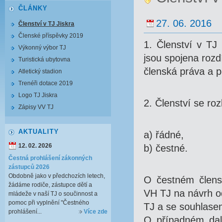
ČLÁNKY
27. 06. 2016
Členství v TJ Jiskra
Členské příspěvky 2019
1. Členství v TJ
Výkonný výbor TJ
jsou spojena rozd
Turistická ubytovna
členská práva a p
Atletický stadion
Trenéři dotace 2019
Logo TJ Jiskra
2. Členství se roz
Zápisy VV TJ
AKTUALITY
a) řádné,
12. 02. 2026
b) čestné.
Čestná prohlášení zákonných
zástupců 2026
Obdobně jako v předchozích letech,
O čestném členst
žádáme rodiče, zástupce dětí a
VH TJ na návrh o
mládeže v naší TJ o součinnost a
pomoc při vyplnění "Čestného
TJ a se souhlasem
prohlášení...
Více zde
O případném dalš