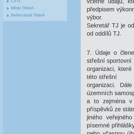
včetně údajů, kt
ČSTV
Město Třeboň
předpisem výkon
Bertiny lázně Třeboň
výbor.
Sekretář TJ je o
od oddílů TJ.
7. Údaje o člen
střešní sportovní
organizaci, které
této střešní
organizaci. Dál
územních samosp
a to zejména v s
příspěvků ze stát
jiného veřejnéh
písemné přihlášk
nebo včasnou úhr