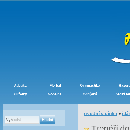
Atletika
Florbal
Gymnastika
Házen
Kuželky
Nohejbal
Odbíjená
Stolní te
úvodní stránka
»
člá
Trenéři d