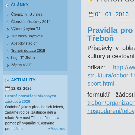
ČLÁNKY
01. 01. 2016
Členství v TJ Jiskra
Členské příspěvky 2019
Pravidla pr
Výkonný výbor TJ
Turistická ubytovna
Třeboň
Atletický stadion
Příspěvly v obla
Trenéři dotace 2019
kultury a cestovní
Logo TJ Jiskra
Zápisy VV TJ
odkaz:
http://
struktura/odbor-f
AKTUALITY
sport.html
12. 02. 2026
formulář žádos
Čestná prohlášení zákonných
zástupců 2026
trebon/organizacn
Obdobně jako v předchozích letech,
hospodareni/telov
žádáme rodiče, zástupce dětí a
mládeže v naší TJ o součinnost a
pomoc při vyplnění "Čestného
prohlášení...
Více zde