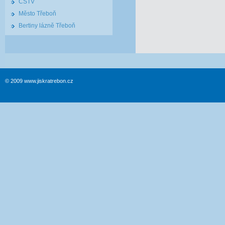
ČSTV
Město Třeboň
Bertiny lázně Třeboň
© 2009 www.jiskratrebon.cz