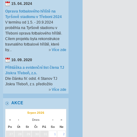
15. 04. 2024
Oprava fotbalového hřiště na
Tyršově stadionu v Třeboni 2024
V termínu od 1.5. - 20.9.2024
proběhla na Tyršově stadionu v
Třeboni oprava fotbalového hřiště.
Cílem projektu byla rekonstrukce
travnatého fotbalové hřiště, které
by...
Více zde
10. 09. 2020
Přihláška a evidenční list člena TJ
Jiskra Třeboň, z.s.
Dle článku IV. odst. 4 Stanov TJ
Jiskra Třeboň, z.s. předložilo
Více zde
AKCE
Srpen 2026
«
‹
Dnes
›
»
Po
Út
St
Čt
Pá
So
Ne
27
28
29
30
31
1
2