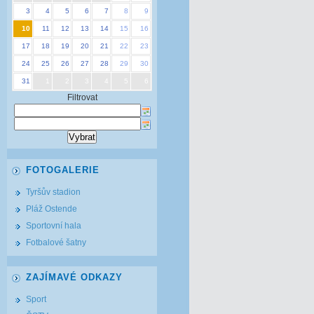
3
4
5
6
7
8
9
10
11
12
13
14
15
16
17
18
19
20
21
22
23
24
25
26
27
28
29
30
31
1
2
3
4
5
6
Filtrovat
FOTOGALERIE
Tyršův stadion
Pláž Ostende
Sportovní hala
Fotbalové šatny
ZAJÍMAVÉ ODKAZY
Sport