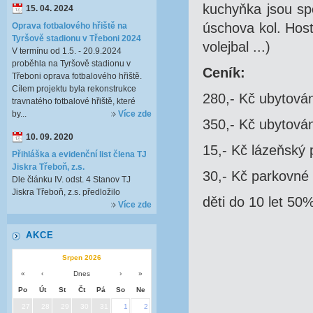
kuchyňka jsou sp
15. 04. 2024
úschova kol. Host
Oprava fotbalového hřiště na
Tyršově stadionu v Třeboni 2024
volejbal ...)
V termínu od 1.5. - 20.9.2024
proběhla na Tyršově stadionu v
Ceník:
Třeboni oprava fotbalového hřiště.
Cílem projektu byla rekonstrukce
280,- Kč ubytován
travnatého fotbalové hřiště, které
by...
Více zde
350,- Kč ubytován
10. 09. 2020
15,- Kč lázeňský 
Přihláška a evidenční list člena TJ
Jiskra Třeboň, z.s.
30,- Kč parkovné 
Dle článku IV. odst. 4 Stanov TJ
Jiskra Třeboň, z.s. předložilo
děti do 10 let 50
Více zde
AKCE
Srpen 2026
«
‹
Dnes
›
»
Po
Út
St
Čt
Pá
So
Ne
27
28
29
30
31
1
2