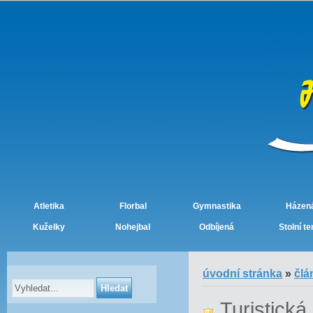
Atletika
Florbal
Gymnastika
Házen
Kuželky
Nohejbal
Odbíjená
Stolní te
úvodní stránka
»
člá
Turistická