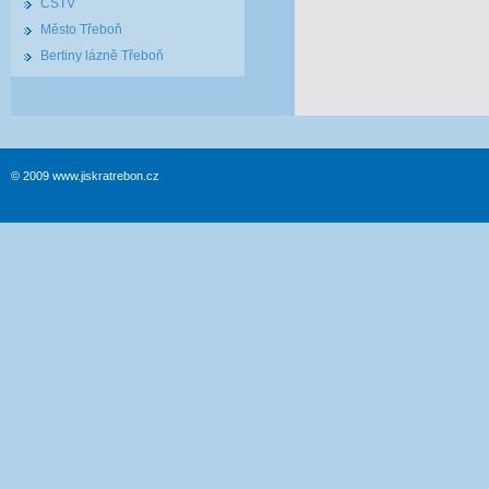
ČSTV
Město Třeboň
Bertiny lázně Třeboň
© 2009 www.jiskratrebon.cz