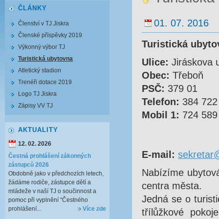
ČLÁNKY
01. 07. 2016
Členství v TJ Jiskra
Členské příspěvky 2019
Turistická uby
Výkonný výbor TJ
Turistická ubytovna
Ulice:
Jiráskova u
Atletický stadion
Obec:
Třeboň
Trenéři dotace 2019
PSČ:
379 01
Logo TJ Jiskra
Telefon:
384 722
Zápisy VV TJ
Mobil 1:
724 589
AKTUALITY
12. 02. 2026
E-mail:
sekretar@
Čestná prohlášení zákonných
zástupců 2026
Nabízíme ubytován
Obdobně jako v předchozích letech,
žádáme rodiče, zástupce dětí a
centra města.
mládeže v naší TJ o součinnost a
Jedná se o turist
pomoc při vyplnění "Čestného
prohlášení...
Více zde
třílůžkové pokoj