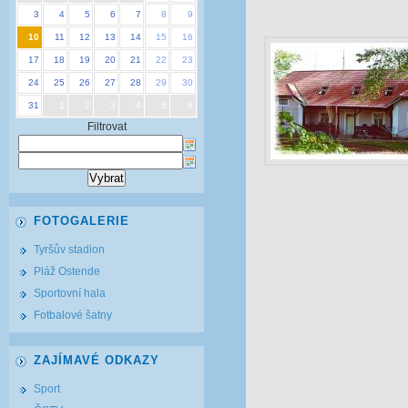
3
4
5
6
7
8
9
10
11
12
13
14
15
16
17
18
19
20
21
22
23
24
25
26
27
28
29
30
31
1
2
3
4
5
6
Filtrovat
FOTOGALERIE
Tyršův stadion
Pláž Ostende
Sportovní hala
Fotbalové šatny
ZAJÍMAVÉ ODKAZY
Sport